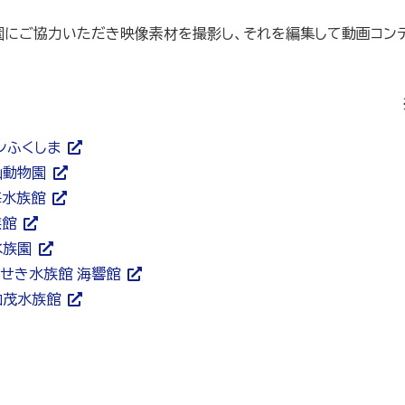
園にご協力いただき映像素材を撮影し、それを編集して動画コン
ンふくしま
山動物園
海水族館
族館
水族園
せき水族館 海響館
加茂水族館