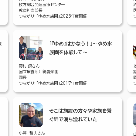
枚方総合発達医療センター
教育担当部長
つながり：「ゆめ水族園」2023年度開催
な
「『ゆめ』はかなう！」～ゆめ水
す
族園を体験して～
野村 謙さん
国立療養所沖縄愛楽園
園長
つながり：「ゆめ水族園」2017年度開催
そこは施設の方々や家族を繋
ぐ絆で満ち溢れていた
小澤 哲夫さん