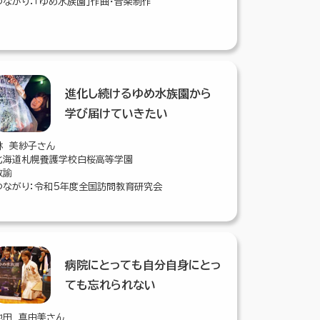
つながり：「ゆめ水族園」作曲・音楽制作
進化し続けるゆめ水族園から
学び届けていきたい
林 美紗子さん
北海道札幌養護学校白桜高等学園
教諭
つながり：令和5年度全国訪問教育研究会
病院にとっても自分自身にとっ
ても忘れられない
池田 真由美さん